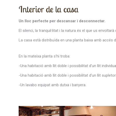
Interior de la casa
Un lloc perfecte per descansar i desconnectar.
El silenci, la tranquil·litat i la natura és el que us envoltar
La casa està distribuïda en una planta baixa amb accés des
En la mateixa planta s’hi troba:
-Una habitació amb llit doble i possibilitat d’un llit individua
-Una habitació amb llit doble i possibilitat d’un llit supleto
-Un lavabo equipat amb dutxa i banyera.