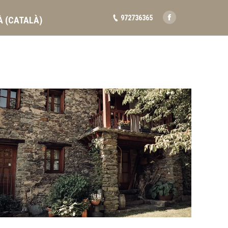
972736365
À
(
CATALÀ
)
Facebook